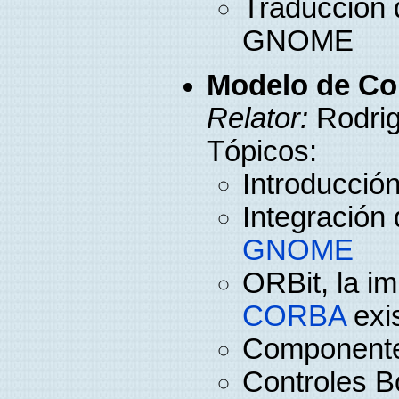
Traducción 
GNOME
Modelo de C
Relator:
Rodri
Tópicos:
Introducció
Integración
GNOME
ORBit, la i
CORBA
exi
Component
Controles 