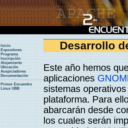
Desarrollo 
Inicio
Expositores
Programa
Inscripción
Alojamiento
Este año hemos queri
Ubicación
Auspiciadores
aplicaciones
GNOM
Documentación
Primer Encuentro
sistemas operativos 
Linux UBB
plataforma. Para ello
abarcarán desde co
los cuales serán imp